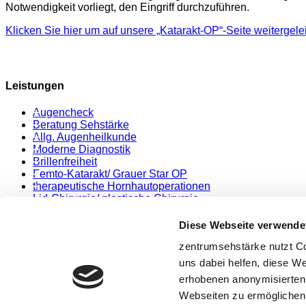
Notwendigkeit vorliegt, den Eingriff durchzuführen.
Klicken Sie hier um auf unsere „Katarakt-OP“-Seite weitergele
Leistungen
Augencheck
Beratung Sehstärke
Allg. Augenheilkunde
Moderne Diagnostik
Brillenfreiheit
Femto-Katarakt/ Grauer Star OP
therapeutische Hornhautoperationen
Lid-Chirurgie/ plastische Chirurgie
Konsiliararzt UKE
Zweitmeinung
Diese Webseite verwende
Gutachten
zentrumsehstärke nutzt Co
Sehschule/ Kindersehstärke
uns dabei helfen, diese We
erhobenen anonymisierten
Impressum
Datenschutz
Webseiten zu ermöglichen.