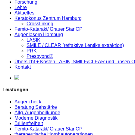
Forschung
Lehre
Aktuelles
Keratokonus Zentrum Hamburg
Crosslinking
Femto-Katarakt/ Grauer Star OP
Augenlasern Hamburg
LASIK
SMILE / CLEAR (refraktive Lentikelextraktion)
PRK
Presbyond®
Übersicht + Kosten LASIK, SMILE/CLEAR und Linsen-
Kontakt
Leistungen
Augencheck
Beratung Sehstärke
Allg. Augenheilkunde
Moderne Diagnostik
Brillenfreiheit
Femto-Katarakt/ Grauer Star OP
therapeutische Hornhautoperationen