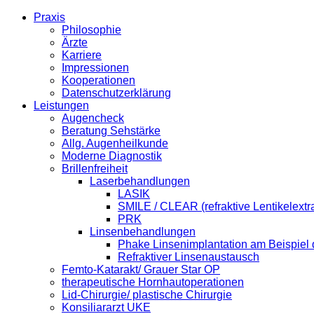
Praxis
Philosophie
Ärzte
Karriere
Impressionen
Kooperationen
Datenschutzerklärung
Leistungen
Augencheck
Beratung Sehstärke
Allg. Augenheilkunde
Moderne Diagnostik
Brillenfreiheit
Laserbehandlungen
LASIK
SMILE / CLEAR (refraktive Lentikelextra
PRK
Linsenbehandlungen
Phake Linsenimplantation am Beispiel 
Refraktiver Linsenaustausch
Femto-Katarakt/ Grauer Star OP
therapeutische Hornhautoperationen
Lid-Chirurgie/ plastische Chirurgie
Konsiliararzt UKE