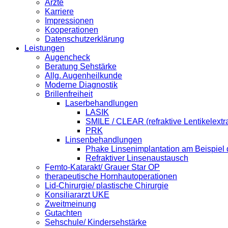
Ärzte
Karriere
Impressionen
Kooperationen
Datenschutzerklärung
Leistungen
Augencheck
Beratung Sehstärke
Allg. Augenheilkunde
Moderne Diagnostik
Brillenfreiheit
Laserbehandlungen
LASIK
SMILE / CLEAR (refraktive Lentikelextra
PRK
Linsenbehandlungen
Phake Linsenimplantation am Beispiel 
Refraktiver Linsenaustausch
Femto-Katarakt/ Grauer Star OP
therapeutische Hornhautoperationen
Lid-Chirurgie/ plastische Chirurgie
Konsiliararzt UKE
Zweitmeinung
Gutachten
Sehschule/ Kindersehstärke