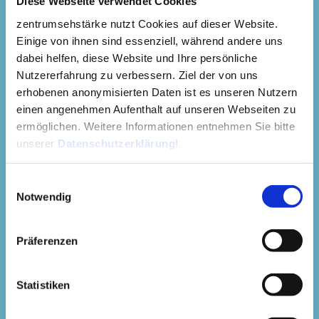
Diese Webseite verwendet Cookies
der Augenklinik des UKE ausgebildet und es besteht nach
zentrumsehstärke nutzt Cookies auf dieser Website.
wie vor ein intensiver klinischer und wissenschaftlicher
Einige von ihnen sind essenziell, während andere uns
Austausch mit den Spezialisten der Augenklinik. Sollte
dabei helfen, diese Website und Ihre persönliche
eine stationäre Behandlung erforderlich sein, helfen wir
Nutzererfahrung zu verbessern. Ziel der von uns
Ihnen, dies so einfach und angenehm wie möglich zu
erhobenen anonymisierten Daten ist es unseren Nutzern
gestalten. Professor Dr. Linke ist zudem
Konsiliararzt im
einen angenehmen Aufenthalt auf unseren Webseiten zu
UKE
. In dieser Funktion betreut er nach wie vor eine
ermöglichen. Weitere Informationen entnehmen Sie bitte
Spezialsprechstunde für Hornhauterkrankungen in der
unserer
Datenschutzerklärung
!
Augenklinik und führt komplexe operative Eingriffe in der
Klinik durch.
Einwilligungsauswahl
Wer?
Notwendig
Jeder, der eine stationäre Behandlung/ Operation der
Augen benötigt.
Präferenzen
Wann?
Professor Dr. Linke ist immer dienstags in der Augenklinik
Statistiken
als Konsiliararzt tätig. Stellen Sie sich bei Bedarf jedoch
zunächst in unserer Praxis zur Ersteinschätzung vor. Dies