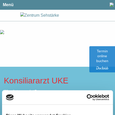
Menü
Termin
online
buchen
Konsiliararzt UKE
Was ist gemeint?
Bei einigen Erkrankungen am Auge ist es erforderlich, die
Patienten zumindest kurzzeitig im Krankenhaus stationär
zu behandeln. Alle Ärzte im zentrumsehstärke wurden in