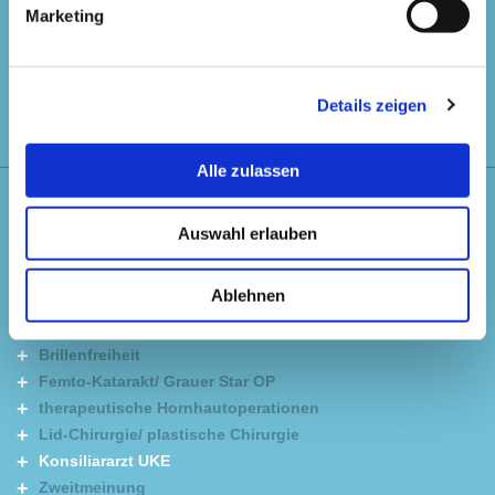
Marketing
ist jederzeit innerhalb unserer Öffnungszeiten (Mo-Fr)
möglich. Rufen Sie jedoch zuvor an oder schreiben Sie
uns eine E-Mail, damit wir einen für Sie passenden Termin
vereinbaren können.
Details zeigen
Alle zulassen
Leistungen
Auswahl erlauben
Augencheck
Beratung Sehstärke
Ablehnen
Allg. Augenheilkunde
Moderne Diagnostik
Brillenfreiheit
Femto-Katarakt/ Grauer Star OP
therapeutische Hornhautoperationen
Lid-Chirurgie/ plastische Chirurgie
Konsiliararzt UKE
Zweitmeinung